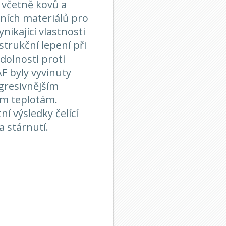
včetně kovů a
ních materiálů pro
nikající vlastnosti
trukční lepení při
odolnosti proti
F byly vyvinuty
agresivnějším
ím teplotám.
í výsledky čelící
 stárnutí.