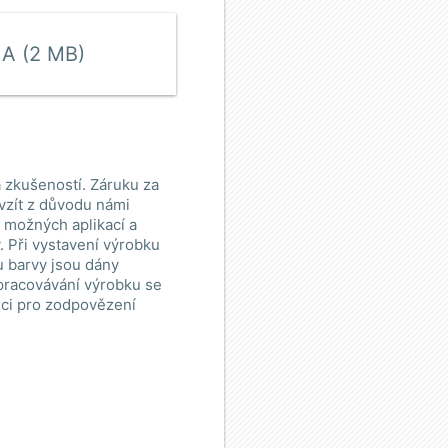
MA (2 MB)
 zkušeností. Záruku za
vzít z důvodu námi
e možných aplikací a
 Při vystavení výrobku
u barvy jsou dány
zpracovávání výrobku se
ici pro zodpovězení