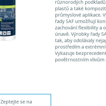
různorodých podkladů 
plastů a také kompozit
průmyslové aplikace. Vy
řady SAF umožňují kons
zachování flexibility a 
únavě. Výrobky řady SA
tak, aby odolávaly nej
prostředím a extrémn
Vykazuje bezprecedentn
povětrnostním vlivům a
Zeptejte se na