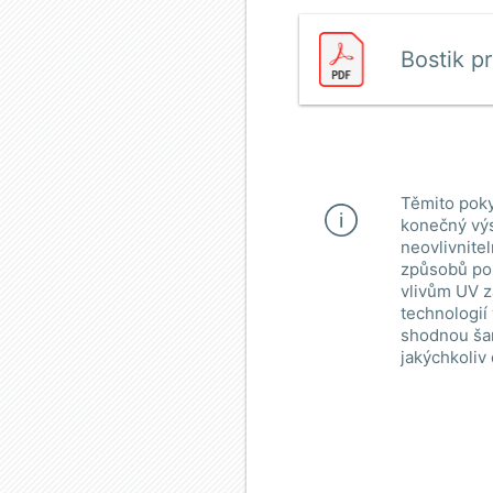
Bostik p
Těmito poky
konečný výs
neovlivnite
způsobů pou
vlivům UV z
technologií
shodnou šar
jakýchkoliv