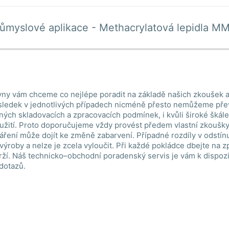
růmyslové aplikace - Methacrylatová lepidla M
ny vám chceme co nejlépe poradit na základě našich zkoušek a
ledek v jednotlivých případech nicméně přesto nemůžeme pře
lných skladovacích a zpracovacích podmínek, i kvůli široké škál
žití. Proto doporučujeme vždy provést předem vlastní zkoušky.
áření může dojít ke změně zabarvení. Případné rozdíly v odstín
 výroby a nelze je zcela vyloučit. Při každé pokládce dbejte na 
ží. Náš technicko–obchodní poradenský servis je vám k dispoz
 dotazů.