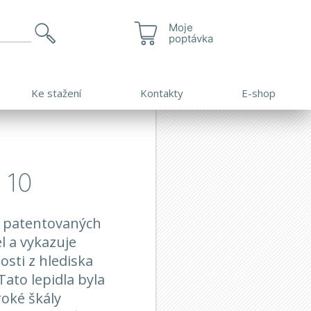
Moje
poptávka
Ke stažení
Kontakty
E-shop
 10
a z patentovaných
l a vykazuje
sti z hlediska
Tato lepidla byla
roké škály