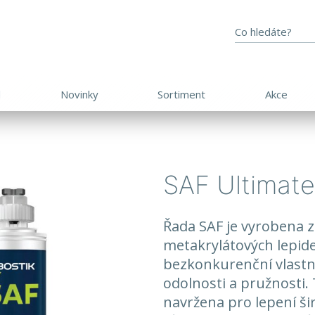
d
Novinky
Sortiment
Akce
SAF Ultimate
​​​​​Řada SAF je vyroben
metakrylátových lepide
bezkonkurenční vlastno
odolnosti a pružnosti. 
navržena pro lepení ši