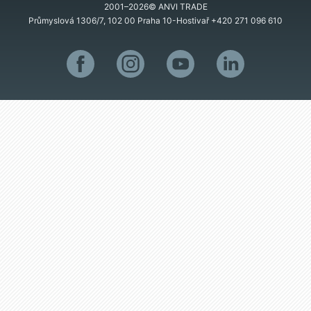
2001–2026© ANVI TRADE
Průmyslová 1306/7, 102 00 Praha 10-Hostivař
+420 271 096 610