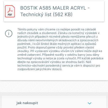
BOSTIK A585 MALER ACRYL -
Technický list (562 KB)
Těmito pokyny vám chceme co nejlépe poradit na základě
našich zkoušek a zkušeností. Záruku za konečný výsledek v
jednotlivých případech nicméně přesto nemůžeme převzít z
důvodu námi neovlivnitelných skladovacích a zpracovacích
podmínek, i kvůli široké škále možných aplikací a způsobů
použití. Proto doporučujeme vždy provést předem vlastní
zkoušky. Při vystavení výrobku vlivům UV záření může dojít ke
změně zabarvení. Případné rozdíly v odstínu barvy jsou dány
technologií výroby a nelze je zcela vyloučit. Při každé pokládce
dbejte na zpracovávání výrobku se shodnou šarží. Náš
technicko–obchodní poradenský servis je vám k dispozici pro
zodpovězení jakýchkoliv dotazů.
Jak nakoupit