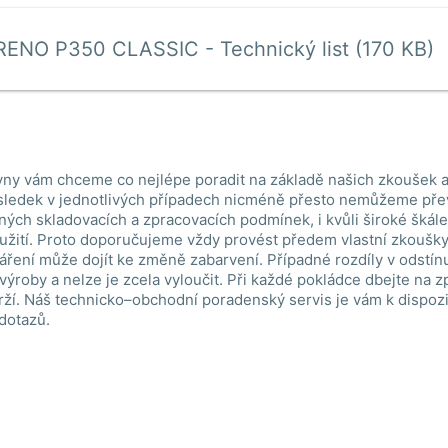
ENO P350 CLASSIC - Technický list (170 KB)
ny vám chceme co nejlépe poradit na základě našich zkoušek a
ledek v jednotlivých případech nicméně přesto nemůžeme pře
lných skladovacích a zpracovacích podmínek, i kvůli široké škál
žití. Proto doporučujeme vždy provést předem vlastní zkoušky.
áření může dojít ke změně zabarvení. Případné rozdíly v odstín
 výroby a nelze je zcela vyloučit. Při každé pokládce dbejte na 
ží. Náš technicko–obchodní poradenský servis je vám k dispoz
 dotazů.