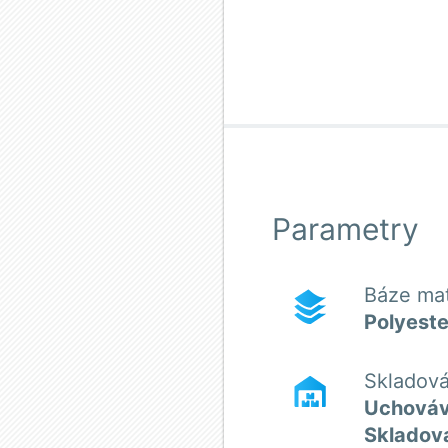
Parametry
Báze mat
Polyeste
Skladová
Uchováve
Skladova