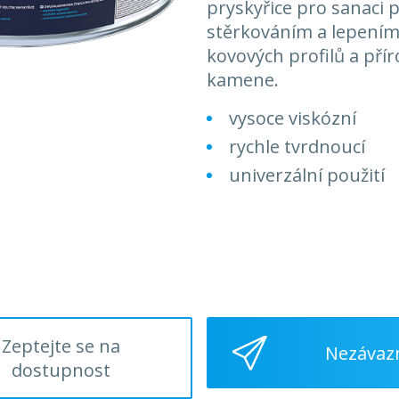
pryskyřice pro sanaci 
stěrkováním a lepením i
kovových profilů a př
kamene.
vysoce viskózní
rychle tvrdnoucí
univerzální použití
Zeptejte se na
Nezávaz
dostupnost