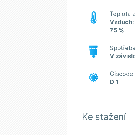
Teplota 
Vzduch: 
75 %
Spotřeb
V závislo
Giscode
D 1
Ke stažení