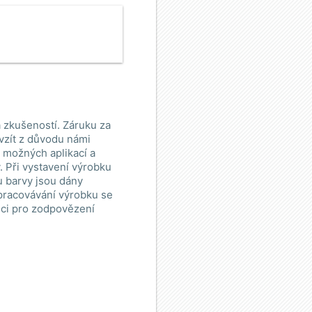
 zkušeností. Záruku za
vzít z důvodu námi
e možných aplikací a
 Při vystavení výrobku
u barvy jsou dány
zpracovávání výrobku se
ici pro zodpovězení