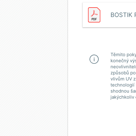
BOSTIK R
Těmito poky
konečný výs
neovlivnite
způsobů pou
vlivům UV z
technologií
shodnou šar
jakýchkoliv