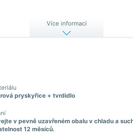
Více informací
eriálu
rová pryskyřice + tvrdidlo
ní
jte v pevně uzavřeném obalu v chladu a suc
telnost 12 měsíců.