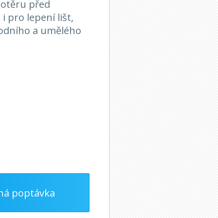
potěru před
 pro lepení lišt,
írodního a umělého
ná poptávka