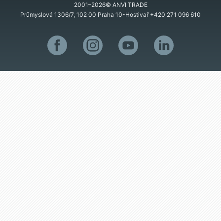
2001–2026© ANVI TRADE
Průmyslová 1306/7, 102 00 Praha 10-Hostivař
+420 271 096 610