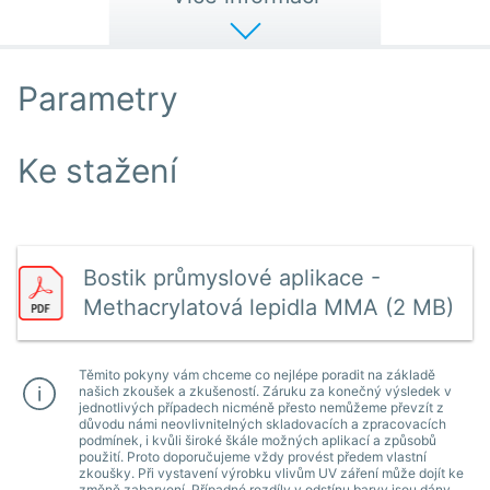
Parametry
Ke stažení
Bostik průmyslové aplikace -
Methacrylatová lepidla MMA (2 MB)
Těmito pokyny vám chceme co nejlépe poradit na základě
našich zkoušek a zkušeností. Záruku za konečný výsledek v
jednotlivých případech nicméně přesto nemůžeme převzít z
důvodu námi neovlivnitelných skladovacích a zpracovacích
podmínek, i kvůli široké škále možných aplikací a způsobů
použití. Proto doporučujeme vždy provést předem vlastní
zkoušky. Při vystavení výrobku vlivům UV záření může dojít ke
změně zabarvení. Případné rozdíly v odstínu barvy jsou dány