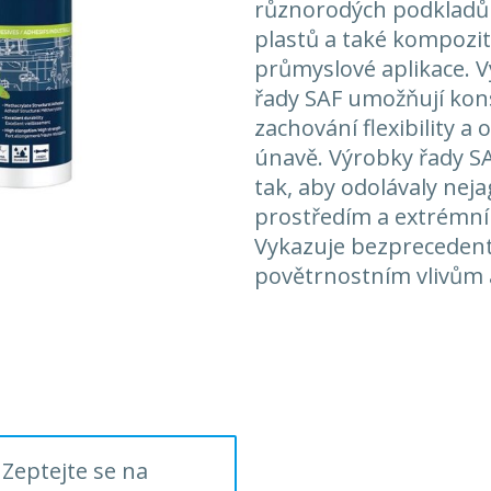
různorodých podkladů 
plastů a také kompozit
průmyslové aplikace. Vy
řady SAF umožňují kons
zachování flexibility a 
únavě. Výrobky řady SA
tak, aby odolávaly nej
prostředím a extrémn
Vykazuje bezprecedentn
povětrnostním vlivům a
Zeptejte se na