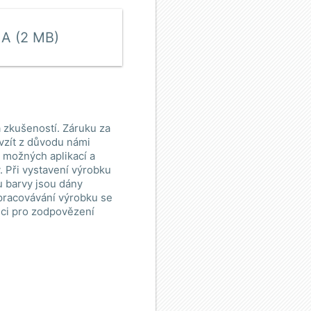
MA (2 MB)
 zkušeností. Záruku za
vzít z důvodu námi
e možných aplikací a
 Při vystavení výrobku
u barvy jsou dány
zpracovávání výrobku se
ici pro zodpovězení