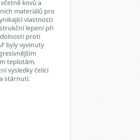
včetně kovů a
ních materiálů pro
nikající vlastnosti
trukční lepení při
odolnosti proti
F byly vyvinuty
agresivnějším
ím teplotám.
í výsledky čelící
 stárnutí.