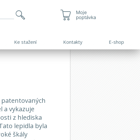
Moje
poptávka
Ke stažení
Kontakty
E-shop
z patentovaných
l a vykazuje
sti z hlediska
Tato lepidla byla
roké škály