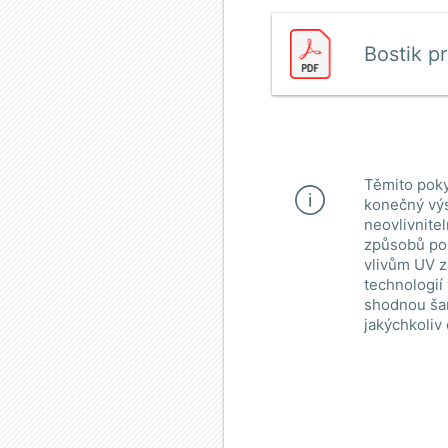
Bostik p
Těmito poky
konečný výs
neovlivnite
způsobů pou
vlivům UV z
technologií
shodnou šar
jakýchkoliv