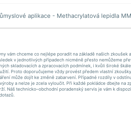
růmyslové aplikace - Methacrylatová lepidla M
ny vám chceme co nejlépe poradit na základě našich zkoušek a
ledek v jednotlivých případech nicméně přesto nemůžeme pře
lných skladovacích a zpracovacích podmínek, i kvůli široké škál
žití. Proto doporučujeme vždy provést předem vlastní zkoušky.
áření může dojít ke změně zabarvení. Případné rozdíly v odstín
 výroby a nelze je zcela vyloučit. Při každé pokládce dbejte na 
ží. Náš technicko–obchodní poradenský servis je vám k dispoz
 dotazů.