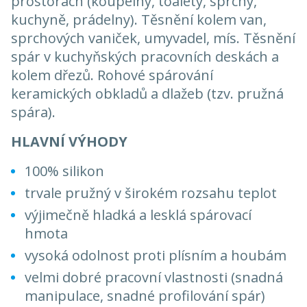
prostorách (koupelny, toalety, sprchy,
kuchyně, prádelny). Těsnění kolem van,
sprchových vaniček, umyvadel, mís. Těsnění
spár v kuchyňských pracovních deskách a
kolem dřezů. Rohové spárování
keramických obkladů a dlažeb (tzv. pružná
spára).
HLAVNÍ VÝHODY
100% silikon
trvale pružný v širokém rozsahu teplot
výjimečně hladká a lesklá spárovací
hmota
vysoká odolnost proti plísním a houbám
velmi dobré pracovní vlastnosti (snadná
manipulace, snadné profilování spár)