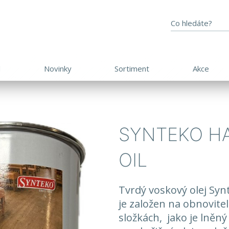
d
Novinky
Sortiment
Akce
SYNTEKO H
OIL
Tvrdý voskový olej S
je založen na obnovite
složkách, jako je lněný