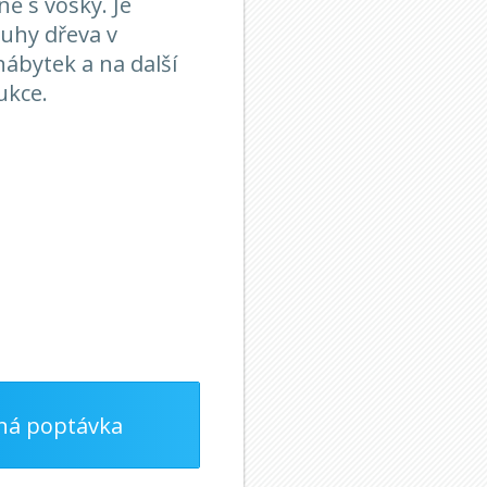
ně s vosky. Je
uhy dřeva v
nábytek a na další
ukce.
ná poptávka