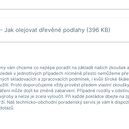
- Jak olejovat dřevěné podlahy (396 KB)
ny vám chceme co nejlépe poradit na základě našich zkoušek a
ledek v jednotlivých případech nicméně přesto nemůžeme pře
lných skladovacích a zpracovacích podmínek, i kvůli široké škál
žití. Proto doporučujeme vždy provést předem vlastní zkoušky.
áření může dojít ke změně zabarvení. Případné rozdíly v odstín
 výroby a nelze je zcela vyloučit. Při každé pokládce dbejte na 
ží. Náš technicko–obchodní poradenský servis je vám k dispoz
 dotazů.