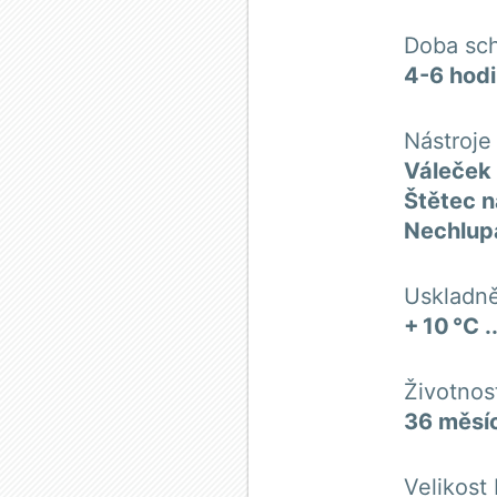
Doba sch
4-6 hodi
Nástroje
Váleček 
Štětec n
Nechlupa
Uskladně
+ 10 °C .
Životnos
36 měsí
Velikost