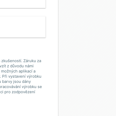
 zkušeností. Záruku za
vzít z důvodu námi
e možných aplikací a
 Při vystavení výrobku
u barvy jsou dány
zpracovávání výrobku se
ici pro zodpovězení