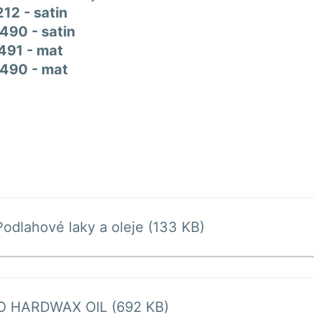
212 - satin
490 - satin
8491 - mat
9490 - mat
Podlahové laky a oleje (133 KB)
 HARDWAX OIL (692 KB)