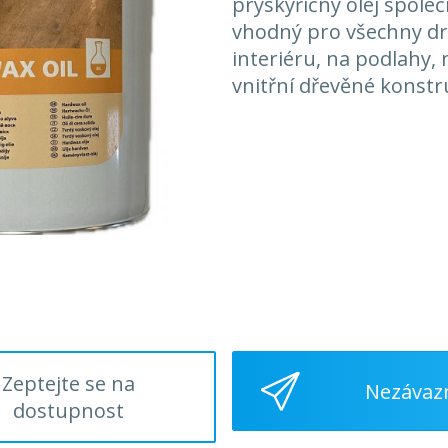
pryskyřičný olej společ
vhodný pro všechny dr
interiéru, na podlahy, 
vnitřní dřevěné konstr
Zeptejte se na
Nezávaz
dostupnost