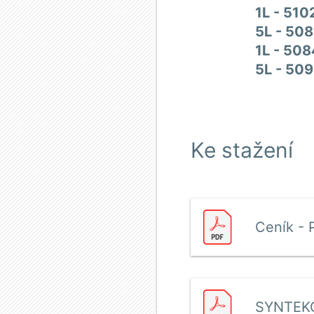
1L - 510
5L - 508
1L - 50
5L - 50
Ke stažení
Ceník - 
SYNTEKO