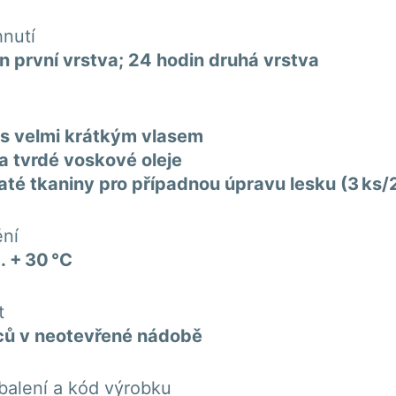
nutí
n první vrstva; 24 hodin druhá vrstva
s velmi krátkým vlasem
a tvrdé voskové oleje
té tkaniny pro případnou úpravu lesku (3 ks
ní
.. + 30 °C
t
ců v neotevřené nádobě
 balení a kód výrobku