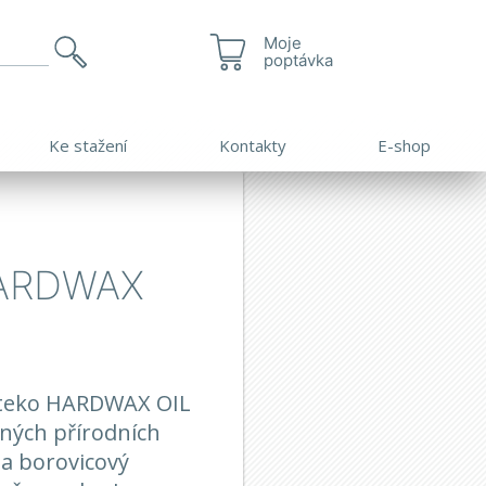
Moje
poptávka
Ke stažení
Kontakty
E-shop
ARDWAX
ynteko HARDWAX OIL
lných přírodních
 a borovicový