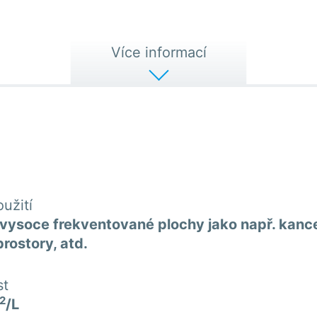
Více informací
užití
vysoce frekventované plochy jako např. kance
prostory, atd.
st
2
/L