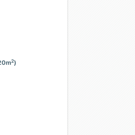
2
/20m
)