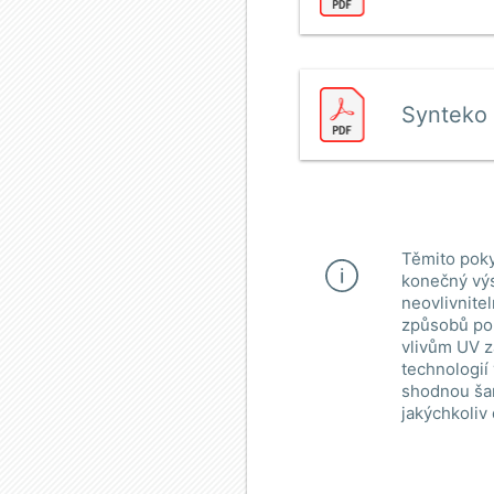
Synteko 
Těmito poky
konečný výs
neovlivnite
způsobů pou
vlivům UV z
technologií
shodnou šar
jakýchkoliv