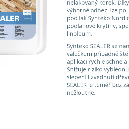
nelakovaný korek. Díky
výborné adhezi lze použ
pod lak Synteko Nordic
podlahové krytiny, spe
linoleum.
Synteko SEALER se nan
válečkem případně ště
aplikaci rychle schne a
Snižuje riziko vyblednu
slepení i zvednutí dřev
SEALER je téměř bez z
nežloutne.