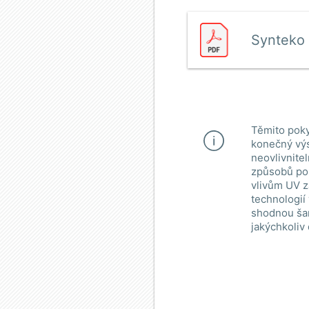
Synteko 
Těmito poky
konečný výs
neovlivnite
způsobů pou
vlivům UV z
technologií
shodnou šar
jakýchkoliv