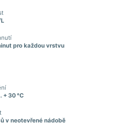
st
/L
nutí
inut pro každou vrstvu
ní
.. + 30 °C
t
ců v neotevřené nádobě