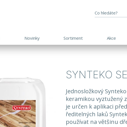
d
Novinky
Sortiment
Akce
SYNTEKO S
Jednosložkový Synteko
keramikou vyztužený zá
je určen k aplikaci př
ředitelných laků Synte
používat na většinu dře