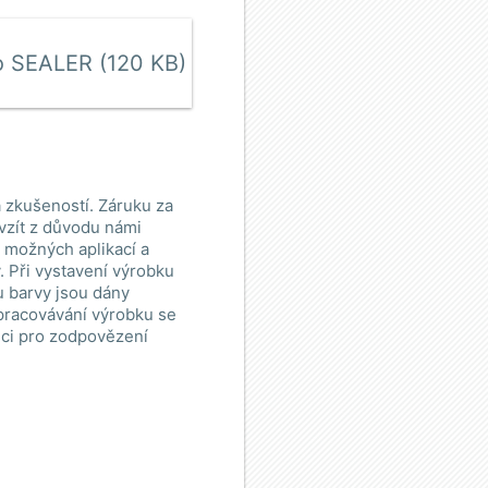
o SEALER (120 KB)
 zkušeností. Záruku za
vzít z důvodu námi
e možných aplikací a
 Při vystavení výrobku
u barvy jsou dány
zpracovávání výrobku se
ici pro zodpovězení