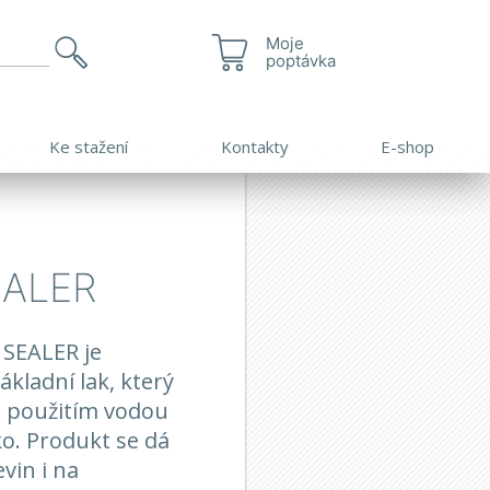
Moje
poptávka
Ke stažení
Kontakty
E-shop
EALER
 SEALER je
kladní lak, který
ed použitím vodou
ko. Produkt se dá
vin i na