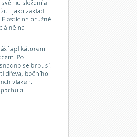
 svému složení a
ít i jako základ
 Elastic na pružné
ciálně na
áší aplikátorem,
tcem. Po
 snadno se brousí.
tí dřeva, bočního
ních vláken.
ápachu a