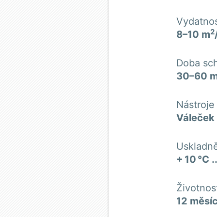
Vydatno
2
8–10 m
Doba sch
30–60 m
Nástroje
Váleček
Uskladně
+ 10 °C .
Životnos
12 měsí