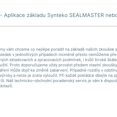
- Aplikace základu Synteko SEALMASTER neb
ny vám chceme co nejlépe poradit na základě našich zkoušek a
ledek v jednotlivých případech nicméně přesto nemůžeme pře
lných skladovacích a zpracovacích podmínek, i kvůli široké škál
žití. Proto doporučujeme vždy provést předem vlastní zkoušky.
áření může dojít ke změně zabarvení. Případné rozdíly v odstín
 výroby a nelze je zcela vyloučit. Při každé pokládce dbejte na 
ží. Náš technicko–obchodní poradenský servis je vám k dispoz
 dotazů.