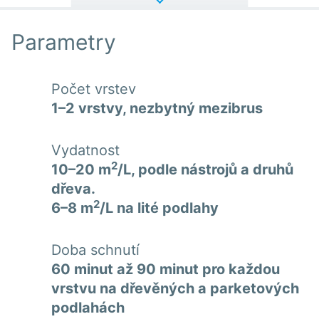
Parametry
Počet vrstev
1–2 vrstvy, nezbytný mezibrus
Vydatnost
2
10–20 m
/L, podle nástrojů a druhů
dřeva.
2
6–8 m
/L na lité podlahy
Doba schnutí
60 minut až 90 minut pro každou
vrstvu na dřevěných a parketových
podlahách