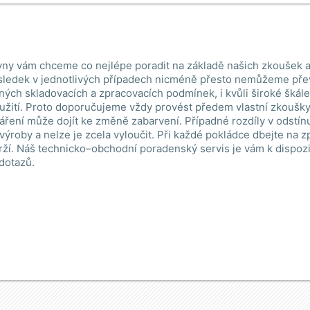
ny vám chceme co nejlépe poradit na základě našich zkoušek a
ledek v jednotlivých případech nicméně přesto nemůžeme pře
lných skladovacích a zpracovacích podmínek, i kvůli široké škál
žití. Proto doporučujeme vždy provést předem vlastní zkoušky.
áření může dojít ke změně zabarvení. Případné rozdíly v odstín
 výroby a nelze je zcela vyloučit. Při každé pokládce dbejte na 
ží. Náš technicko–obchodní poradenský servis je vám k dispoz
 dotazů.