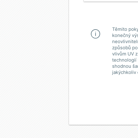
Těmito poky
konečný výs
neovlivnite
způsobů pou
vlivům UV z
technologií
shodnou šar
jakýchkoliv