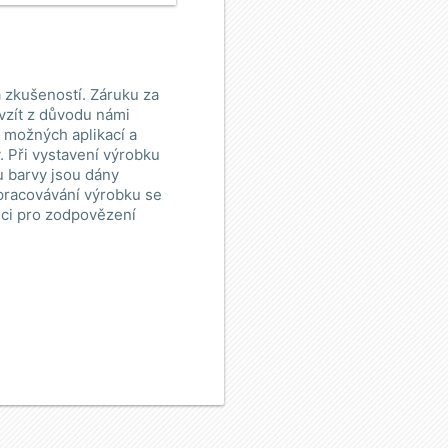
 zkušeností. Záruku za
vzít z důvodu námi
e možných aplikací a
 Při vystavení výrobku
u barvy jsou dány
zpracovávání výrobku se
ici pro zodpovězení