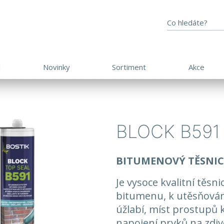
d
Novinky
Sortiment
Akce
BLOCK B591
BITUMENOVÝ TĚSNIC
Je vysoce kvalitní těsn
bitumenu, k utěsňování
úžlabí, míst prostupů 
napojení prvků na zdiv