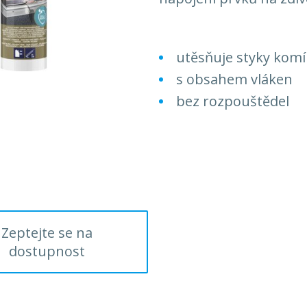
utěsňuje styky komí
s obsahem vláken
bez rozpouštědel
Zeptejte se na
dostupnost