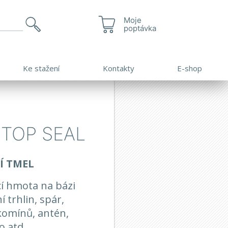
Moje
poptávka
Ke stažení
Kontakty
E-shop
 TOP SEAL
Í TMEL
icí hmota na bázi
 trhlin, spár,
komínů, antén,
o atd.