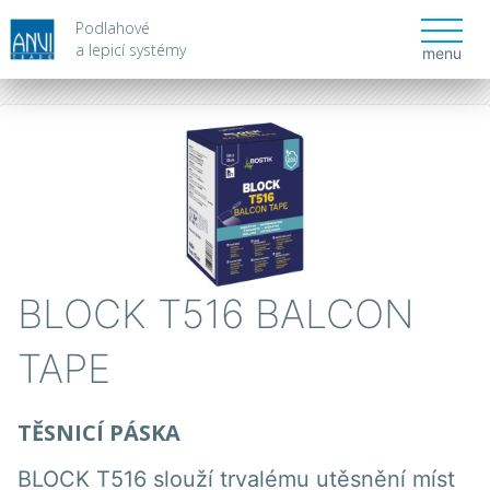
Podlahové
a lepicí systémy
menu
BLOCK T516 BALCON
TAPE
​TĚSNICÍ PÁSKA
BLOCK T516 slouží trvalému utěsnění míst