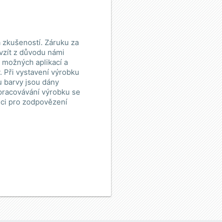
 zkušeností. Záruku za
vzít z důvodu námi
e možných aplikací a
 Při vystavení výrobku
u barvy jsou dány
zpracovávání výrobku se
ici pro zodpovězení