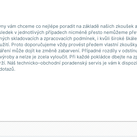
ny vám chceme co nejlépe poradit na základě našich zkoušek a
ledek v jednotlivých případech nicméně přesto nemůžeme pře
lných skladovacích a zpracovacích podmínek, i kvůli široké škál
žití. Proto doporučujeme vždy provést předem vlastní zkoušky.
áření může dojít ke změně zabarvení. Případné rozdíly v odstín
 výroby a nelze je zcela vyloučit. Při každé pokládce dbejte na 
ží. Náš technicko–obchodní poradenský servis je vám k dispoz
 dotazů.