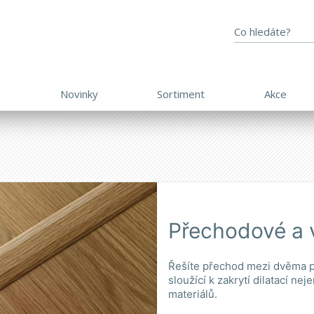
d
Novinky
Sortiment
Akce
Přechodové a v
Řešíte přechod mezi dvěma p
sloužící k zakrytí dilatací ne
materiálů.