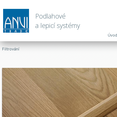
Podlahové
a lepicí systémy
Úvo
Filtrování