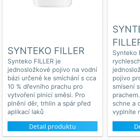
SYNT
FILLE
SYNTEKO FILLER
Synteko 
Synteko FILLER je
rychlesc
jednosložkové pojivo na vodní
jednoslo
bázi určené ke smíchání s cca
pojivo pr
10 % dřevního prachu pro
smísení 
vytvoření plnicí směsi. Pro
prachem.
plnění děr, trhlin a spár před
schne a 
aplikací laků
vyplníte
Detail produktu
D