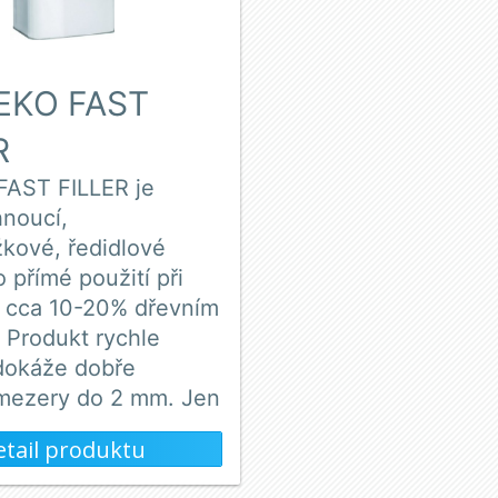
EKO FAST
R
FAST FILLER je
hnoucí,
žkové, ředidlové
o přímé použití při
s cca 10-20% dřevním
 Produkt rychle
dokáže dobře
 mezery do 2 mm. Jen
etail produktu