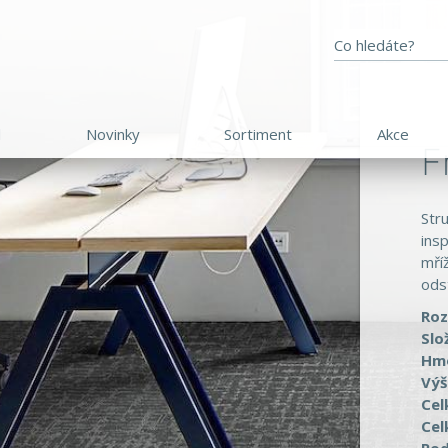
d
Novinky
Sortiment
Akce
F
Str
ins
mří
ods
Ro
Slo
Hmo
Výš
Cel
Cel
Pod