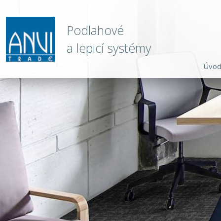
Podlahové
a lepicí systémy
Úvo