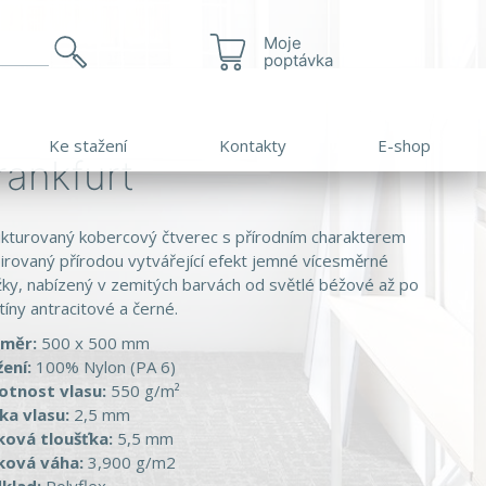
Moje
poptávka
Ke stažení
Kontakty
E-shop
rankfurt
ukturovaný kobercový čtverec s přírodním charakterem
pirovaný přírodou vytvářející efekt jemné vícesměrné
žky, nabízený v zemitých barvách od světlé béžové až po
tíny antracitové a černé.
změr:
500 x 500 mm
žení:
100% Nylon (PA 6)
tnost vlasu:
550 g/m²
ka vlasu:
2,5 mm
ková tloušťka:
5,5 mm
ková váha:
3,900 g/m2
klad:
Polyflex