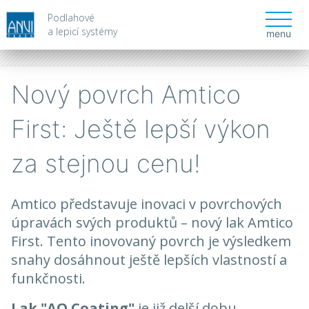
Podlahové
a lepicí systémy
menu
Nový povrch Amtico
First: Ještě lepší výkon
za stejnou cenu!
Amtico představuje inovaci v povrchových
úpravách svých produktů – nový lak Amtico
First. Tento inovovaný povrch je výsledkem
snahy dosáhnout ještě lepších vlastností a
funkčnosti.
Lak "AO Coating"
je již delší dobu