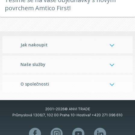
povrchem Amtico First!
Jak nakoupit
Naše služby
O společnosti
2001–2026© ANVI TRADE
Průmyslová 1306/7, 102 00 Praha 10-Hostivař
+420 271 096 610