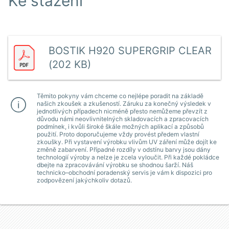
Ke stažení
BOSTIK H920 SUPERGRIP CLEAR
(202 KB)
Těmito pokyny vám chceme co nejlépe poradit na základě
našich zkoušek a zkušeností. Záruku za konečný výsledek v
jednotlivých případech nicméně přesto nemůžeme převzít z
důvodu námi neovlivnitelných skladovacích a zpracovacích
podmínek, i kvůli široké škále možných aplikací a způsobů
použití. Proto doporučujeme vždy provést předem vlastní
zkoušky. Při vystavení výrobku vlivům UV záření může dojít ke
změně zabarvení. Případné rozdíly v odstínu barvy jsou dány
technologií výroby a nelze je zcela vyloučit. Při každé pokládce
dbejte na zpracovávání výrobku se shodnou šarží. Náš
technicko–obchodní poradenský servis je vám k dispozici pro
zodpovězení jakýchkoliv dotazů.