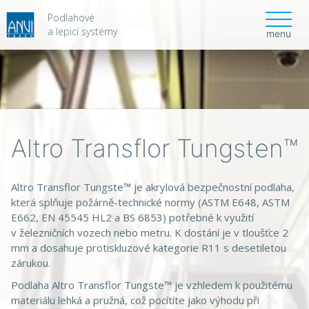
Podlahové
a lepicí systémy
menu
Altro Transflor Tungsten™
Altro Transflor Tungste™ je akrylová bezpečnostní podlaha,
která splňuje požárně-technické normy (ASTM E648, ASTM
E662, EN 45545 HL2 a BS 6853) potřebné k využití
v železničních vozech nebo metru. K dostání je v tloušťce 2
mm a dosahuje protiskluzové kategorie R11 s desetiletou
zárukou.
Podlaha Altro Transflor Tungste™ je vzhledem k použitému
materiálu lehká a pružná, což pocítíte jako výhodu při