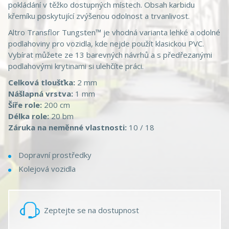
pokládání v těžko dostupných místech. Obsah karbidu
křemíku poskytující zvýšenou odolnost a trvanlivost.
Altro Transflor Tungsten™ je vhodná varianta lehké a odolné
podlahoviny pro vozidla, kde nejde použít klasickou PVC.
Vybírat můžete ze 13 barevných návrhů a s předřezanými
podlahovými krytinami si ulehčíte práci.
Celková tloušťka:
2 mm
Nášlapná vrstva:
1 mm
Šíře role:
200 cm
Délka role:
20 bm
Záruka na neměnné vlastnosti:
10 / 18
Dopravní prostředky
Kolejová vozidla
Zeptejte se na dostupnost