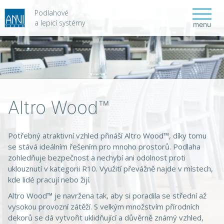
Podlahové
a lepicí systémy
menu
Altro Wood™
Potřebný atraktivní vzhled přináší Altro Wood™, díky tomu
se stává ideálním řešením pro mnoho prostorů. Podlaha
zohledňuje bezpečnost a nechybí ani odolnost proti
uklouznutí v kategorii R10. Využití převážně najde v místech,
kde lidé pracují nebo žijí.
Altro Wood™ je navržena tak, aby si poradila se střední až
vysokou provozní zátěží. S velkým množstvím přírodních
dekorů se dá vytvořit uklidňující a důvěrně známý vzhled,