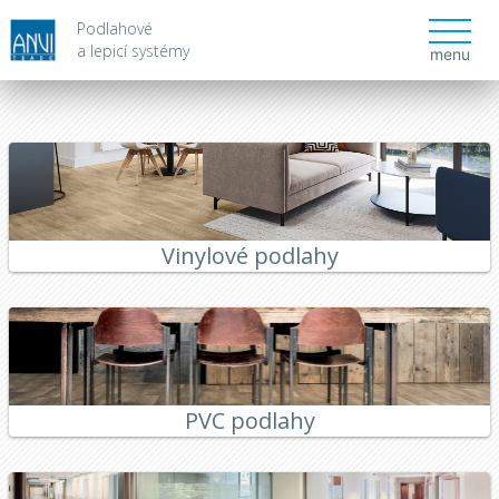
Podlahové
a lepicí systémy
menu
Vinylové podlahy
PVC podlahy