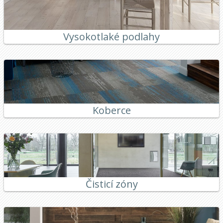
Vysokotlaké podlahy
Koberce
Čisticí zóny