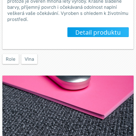
protože je ověřen mnoha léty výroby. Krásně sladěné
barvy, příjemný povrch i očekávaná odolnost naplní
veškerá vaše očekávání. Vyroben s ohledem k životnímu
prostředí.
Detail produktu
Role
Vlna